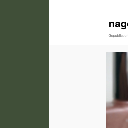
nag
Gepublicee