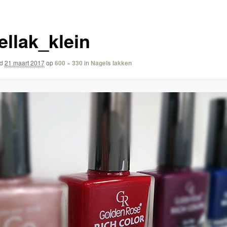
ellak_klein
rd
21 maart 2017
op
600 × 330
in
Nagels lakken